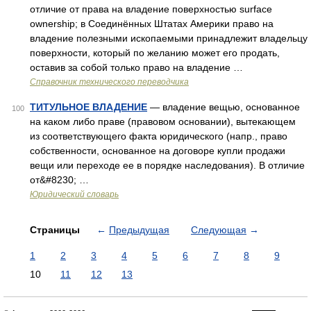
отличие от права на владение поверхностью surface
ownership; в Соединённых Штатах Америки право на
владение полезными ископаемыми принадлежит владельцу
поверхности, который по желанию может его продать,
оставив за собой только право на владение …
Справочник технического переводчика
ТИТУЛЬНОЕ ВЛАДЕНИЕ
— владение вещью, основанное
100
на каком либо праве (правовом основании), вытекающем
из соответствующего факта юридического (напр., право
собственности, основанное на договоре купли продажи
вещи или переходе ее в порядке наследования). В отличие
от&#8230; …
Юридический словарь
Страницы
←
Предыдущая
Следующая
→
1
2
3
4
5
6
7
8
9
10
11
12
13