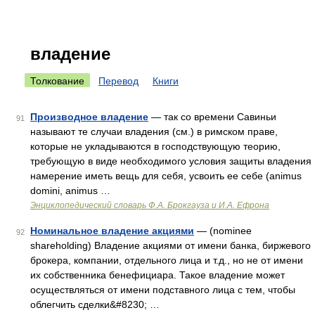
владение
Толкование
Перевод
Книги
Производное владение
— так со времени Савиньи
91
называют те случаи владения (см.) в римском праве,
которые не укладываются в господствующую теорию,
требующую в виде необходимого условия защиты владения
намерение иметь вещь для себя, усвоить ее себе (animus
domini, animus …
Энциклопедический словарь Ф.А. Брокгауза и И.А. Ефрона
Номинальное владение акциями
— (nominee
92
shareholding) Владение акциями от имени банка, биржевого
брокера, компании, отдельного лица и т.д., но не от имени
их собственника бенефициара. Такое владение может
осуществляться от имени подставного лица с тем, чтобы
облегчить сделки&#8230; …