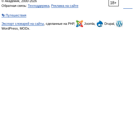
© Академик, 2000-2026
18+
Обратная связь:
Техподдержка
,
Реклама на сайте
👣 Путешествия
Экспорт словарей на сайты
, сделанные на PHP,
Joomla,
Drupal,
WordPress, MODx.