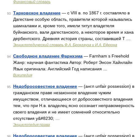
Финансовый словарь
Тарковское владение
— с VIII в. по 1867 г. составляло в
93
Дагестане особую область, правители которой назывались
шамхалами и, кроме того, имели титул владетеля
буйнакского, вали дагестанского, а некоторое время и хана
дербентского. Древняя история страны, составившей Т …
Энциклопедический словарь Ф.А. Брокгауза и И.А. Ефрона
Свободное владение Фарнхэма
— Farnham s Freehold
94
Жанр: научная фантастика Автор: Роберт Энсон Хайнлайн
Язык оригинала: Английский Год написания …
Википедия
Недобросовестное владение
— (англ unfair possession) в
95
гражданском праве незаконное владение чужим
имуществом, отличающееся от добросовестного владения
тем, что при Н.в. владелец ясно осознает неправомерность
своего владения и не имеет сомнений относительно
отсутствия у&#8230; …
Энциклопедия права
Недобросовестное владение
— (англ unfair possession) в
96