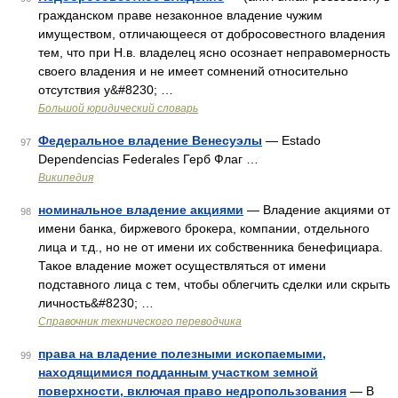
гражданском праве незаконное владение чужим
имуществом, отличающееся от добросовестного владения
тем, что при Н.в. владелец ясно осознает неправомерность
своего владения и не имеет сомнений относительно
отсутствия у&#8230; …
Большой юридический словарь
Федеральное владение Венесуэлы
— Estado
97
Dependencias Federales Герб Флаг …
Википедия
номинальное владение акциями
— Владение акциями от
98
имени банка, биржевого брокера, компании, отдельного
лица и т.д., но не от имени их собственника бенефициара.
Такое владение может осуществляться от имени
подставного лица с тем, чтобы облегчить сделки или скрыть
личность&#8230; …
Справочник технического переводчика
права на владение полезными ископаемыми,
99
находящимися подданным участком земной
поверхности, включая право недропользования
— В